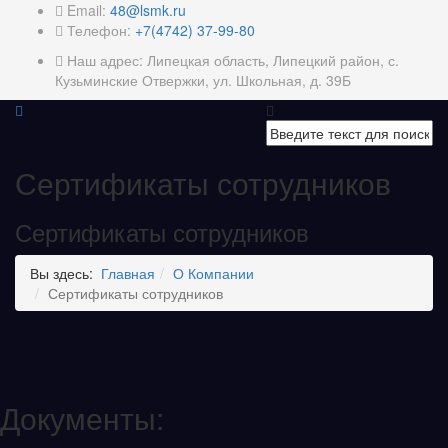
Email:
48@lsmk.ru
Телефон:
+7(4742) 37-99-80
Наш адрес: Липецкая область, Липецкий район, с.
Кузьминские Отвержки, ул. Школьная, д. 39Б
Сертификаты сотрудников
Сертификаты сотрудников
Вы здесь:
Главная
О Компании
Сертификаты сотрудников
Документы: